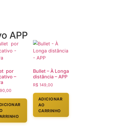
ivo APP
et por
Bullet – À Longa
cativo –
distância – APP
ra
R$
149,00
90,00
ADICIONAR
DICIONAR
AO
O
CARRINHO
ARRINHO