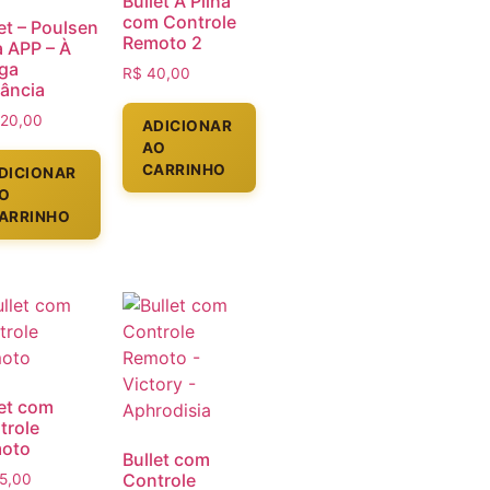
Bullet À Pilha
com Controle
et – Poulsen
Remoto 2
a APP – À
ga
R$
40,00
tância
20,00
ADICIONAR
AO
CARRINHO
DICIONAR
O
ARRINHO
let com
trole
oto
Bullet com
Controle
5,00