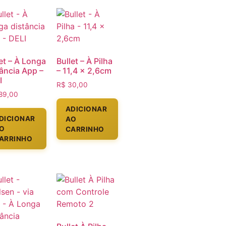
et – À Longa
Bullet – À Pilha
tância App –
– 11,4 x 2,6cm
I
R$
30,00
89,00
ADICIONAR
DICIONAR
AO
O
CARRINHO
ARRINHO