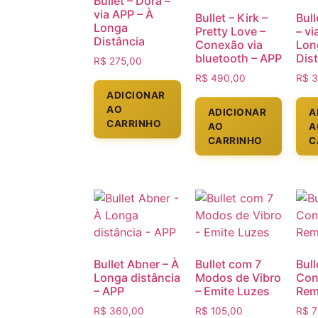
Bullet – Dora –
via APP – À
Bullet – Kirk –
Bull
Longa
Pretty Love –
– vi
Distância
Conexão via
Lon
bluetooth – APP
Dis
R$
275,00
R$
490,00
R$
3
ADICIONAR
AO
ADICIONAR
A
CARRINHO
AO
A
CARRINHO
C
Bullet Abner – À
Bullet com 7
Bul
Longa distância
Modos de Vibro
Con
– APP
– Emite Luzes
Rem
R$
360,00
R$
105,00
R$
7