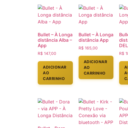
Bullet – À Longa
Bullet – À Longa
Bull
distância Alba –
distância App
dis
App
DEL
R$
165,00
R$
147,00
R$
1
ADICIONAR
ADICIONAR
A
AO
AO
A
CARRINHO
CARRINHO
C