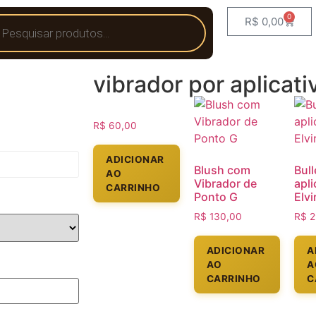
0
R$
0,00
vibrador por aplicat
R$
60,00
ADICIONAR
Blush com
Bull
AO
Vibrador de
apli
CARRINHO
Ponto G
Elvi
R$
130,00
R$
2
ADICIONAR
A
AO
A
CARRINHO
C