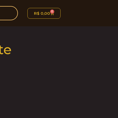
0
R$
0,00
te