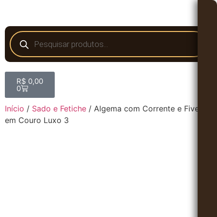
R$
0,00
0
Início
/
Sado e Fetiche
/ Algema com Corrente e Fivelas
em Couro Luxo 3