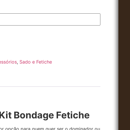
ssórios
,
Sado e Fetiche
Kit Bondage Fetiche
lhor opção para quem quer ser o dominador ou