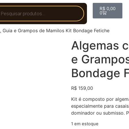
R$
0,00
0
, Guia e Grampos de Mamilos Kit Bondage Fetiche
Algemas c
e Grampos
Bondage F
R$
159,00
Kit é composto por algema
especialmente para casais
dominador ou submisso. Pe
1 em estoque