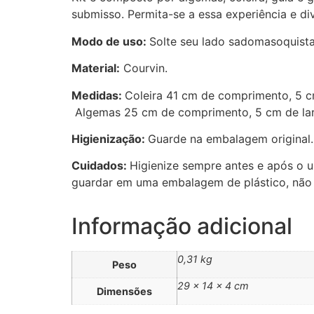
submisso. Permita-se a essa experiência e div
Modo de uso:
Solte seu lado sadomasoquista
Material:
Courvin.
Medidas:
Coleira 41 cm de comprimento, 5 c
Algemas 25 cm de comprimento, 5 cm de lar
Higienização:
Guarde na embalagem original.
Cuidados:
Higienize sempre antes e após o u
guardar em uma embalagem de plástico, não 
Informação adicional
0,31 kg
Peso
29 × 14 × 4 cm
Dimensões