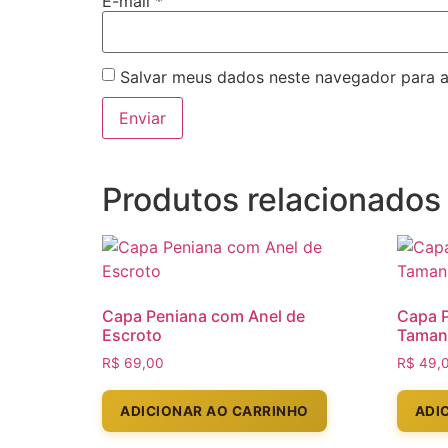
E-mail
*
Salvar meus dados neste navegador para a
Produtos relacionados
Capa Peniana com Anel de
Capa P
Escroto
Tamanh
R$
69,00
R$
49,
ADICIONAR AO CARRINHO
ADI