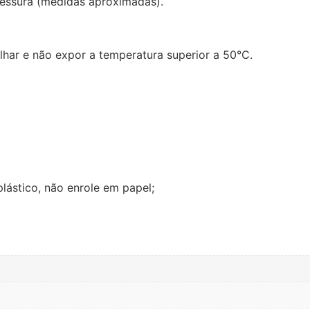
pessura (medidas aproximadas).
har e não expor a temperatura superior a 50°C.
ástico, não enrole em papel;