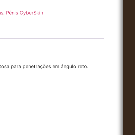
as
,
Pênis CyberSkin
tosa para penetrações em ângulo reto.