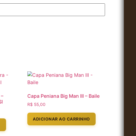
 –
Capa Peniana Big Man III – Baile
SI
R$
55,00
ADICIONAR AO CARRINHO
O