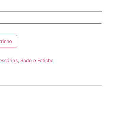
rrinho
essórios
,
Sado e Fetiche