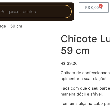
0
R$
0,00
age – 59 cm
Chicote L
59 cm
R$
39,00
Chibata de confeccionada
apimentar a sua relação!
Faça com que o seu parce
maneira dócil e afável.
Tem uma alça no cabo para 