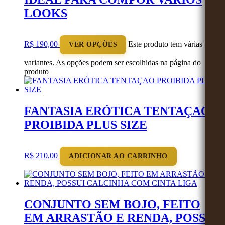
LOOKS
R$
190,00
Este produto tem várias
VER OPÇÕES
variantes. As opções podem ser escolhidas na página do
produto
FANTASIA ERÓTICA TENTAÇAO
PROIBIDA PLUS SIZE
R$
210,00
ADICIONAR AO CARRINHO
CONJUNTO SEM BOJO, FEITO
EM ARRASTÃO E RENDA, POSSUI