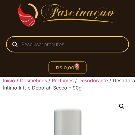
0
R$
0,00
Início
/
Cosméticos
/
Perfumes
/
Desodorante
/ Desodora
Íntimo Intt e Deborah Secco – 90g