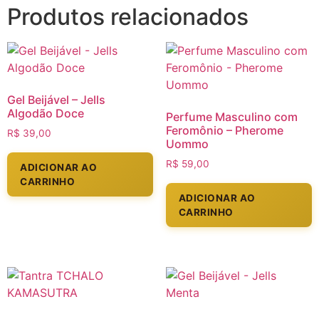
Produtos relacionados
Gel Beijável – Jells
Algodão Doce
Perfume Masculino com
Feromônio – Pherome
R$
39,00
Uommo
R$
59,00
ADICIONAR AO
CARRINHO
ADICIONAR AO
CARRINHO