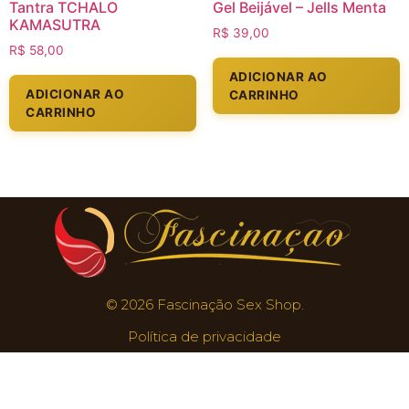
Tantra TCHALO
Gel Beijável – Jells Menta
KAMASUTRA
R$
39,00
R$
58,00
ADICIONAR AO
ADICIONAR AO
CARRINHO
CARRINHO
© 2026 Fascinação Sex Shop.
Política de privacidade