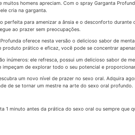
e muitos homens apreciam. Com o spray Garganta Profunda
ele cria na garganta.
o perfeita para amenizar a ânsia e o desconforto durante 
tregue ao prazer sem preocupações.
a Profunda oferece nesta versão o delicioso sabor de menta
sse produto prático e eficaz, você pode se concentrar ape
ão inúmeros: ele refresca, possui um delicioso sabor de m
te impeçam de explorar todo o seu potencial e proporcionar
escubra um novo nível de prazer no sexo oral. Adquira ag
de de se tornar um mestre na arte do sexo oral profundo.
ta 1 minuto antes da prática do sexo oral ou sempre que qu