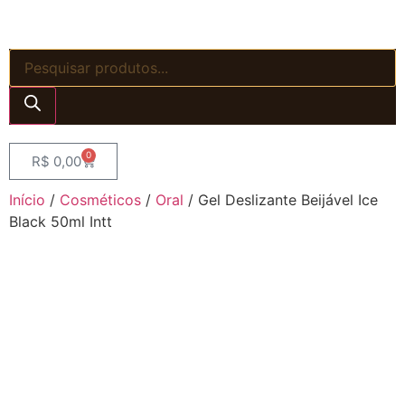
0
R$
0,00
Início
/
Cosméticos
/
Oral
/ Gel Deslizante Beijável Ice
Black 50ml Intt