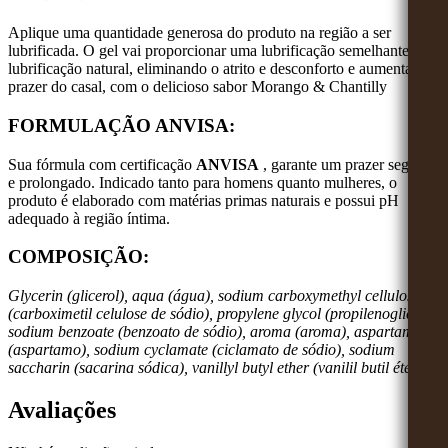
Aplique uma quantidade generosa do produto na região a ser
lubrificada. O gel vai proporcionar uma lubrificação semelhante à
lubrificação natural, eliminando o atrito e desconforto e aumentado o
prazer do casal, com o delicioso sabor Morango & Chantilly
FORMULAÇÃO ANVISA:
Sua fórmula com certificação
ANVISA
, garante um prazer seguro
e prolongado. Indicado tanto para homens quanto mulheres, o
produto é elaborado com matérias primas naturais e possui pH
adequado à região íntima.
COMPOSIÇÃO:
Glycerin (glicerol), aqua (água), sodium carboxymethyl cellulose
(carboximetil celulose de sódio), propylene glycol (propilenoglicol),
sodium benzoate (benzoato de sódio), aroma (aroma), aspartame
(aspartamo), sodium cyclamate (ciclamato de sódio), sodium
saccharin (sacarina sódica), vanillyl butyl ether (vanilil butil éter).
Avaliações