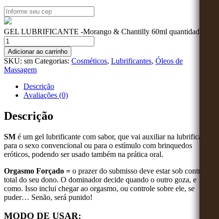
GEL LUBRIFICANTE -Morango & Chantilly 60ml quantidade
Adicionar ao carrinho
SKU:
sm
Categorias:
Cosméticos
,
Lubrificantes
,
Óleos de
Massagem
Descrição
Avaliações (0)
Descrição
SM
é um gel lubrificante com sabor, que vai auxiliar na lubrificação
para o sexo convencional ou para o estímulo com brinquedos
eróticos, podendo ser usado também na prática oral.
Orgasmo Forçado =
o prazer do submisso deve estar sob controle
total do seu dono. O dominador decide quando o outro goza, e
como. Isso inclui chegar ao orgasmo, ou controle sobre ele, se
puder… Senão, será punido!
MODO DE USAR: