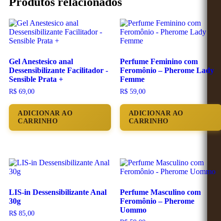
Produtos relacionados
Gel Anestesico anal
Perfume Feminino com
Dessensibilizante Facilitador -
Feromônio – Pherome Lady
Sensible Prata +
Femme
R$
69,00
R$
59,00
ADICIONAR AO
ADICIONAR AO
CARRINHO
CARRINHO
LIS-in Dessensibilizante Anal
Perfume Masculino com
30g
Feromônio – Pherome
Uommo
R$
85,00