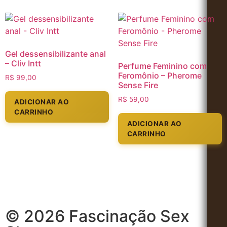
Gel dessensibilizante anal
– Cliv Intt
Perfume Feminino com
Feromônio – Pherome
R$
99,00
Sense Fire
R$
59,00
ADICIONAR AO
CARRINHO
ADICIONAR AO
CARRINHO
© 2026 Fascinação Sex