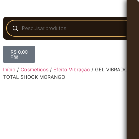
R$
0,00
0
Início
/
Cosméticos
/
Efeito Vibração
/ GEL VIBRADOR –
TOTAL SHOCK MORANGO