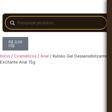
R$
0,00
0
Início
/
Cosméticos
/
Anal
/ Kuloko Gel Dessensibilizante e
Excitante Anal 15g