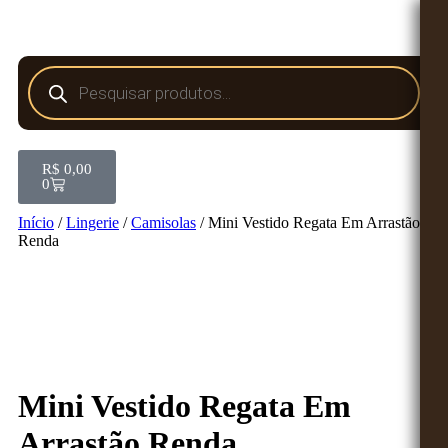
R$
0,00
0
Início
/
Lingerie
/
Camisolas
/ Mini Vestido Regata Em Arrastão
Renda
Mini Vestido Regata Em
Arrastão Renda