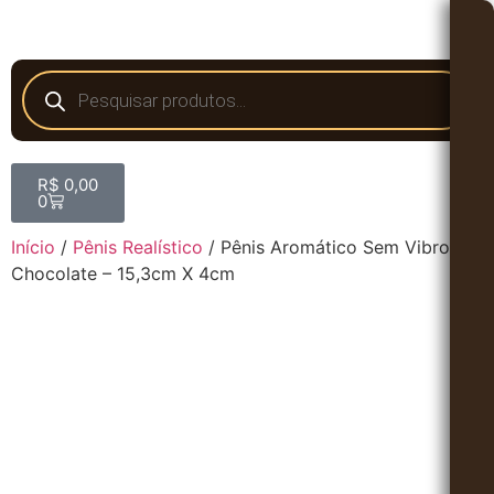
R$
0,00
0
Início
/
Pênis Realístico
/ Pênis Aromático Sem Vibro
Chocolate – 15,3cm X 4cm