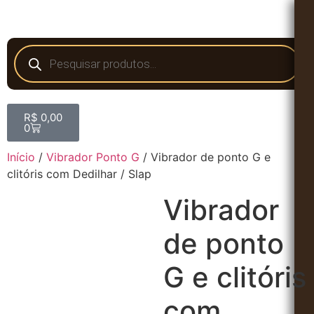
R$
0,00
0
Início
/
Vibrador Ponto G
/ Vibrador de ponto G e
clitóris com Dedilhar / Slap
Vibrador
de ponto
G e clitóris
com