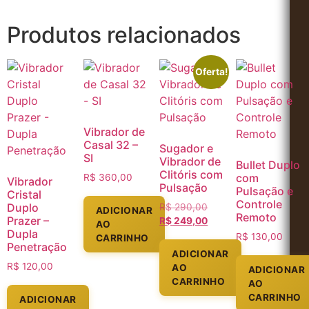
Produtos relacionados
Oferta!
Vibrador de
Casal 32 –
Sugador e
SI
Vibrador de
Bullet Duplo
Clitóris com
com
R$
360,00
Vibrador
Pulsação
Pulsação e
Cristal
Controle
Duplo
R$
290,00
ADICIONAR
Remoto
Prazer –
R$
249,00
AO
Dupla
R$
130,00
CARRINHO
Penetração
ADICIONAR
R$
120,00
AO
ADICIONAR
CARRINHO
AO
CARRINHO
ADICIONAR