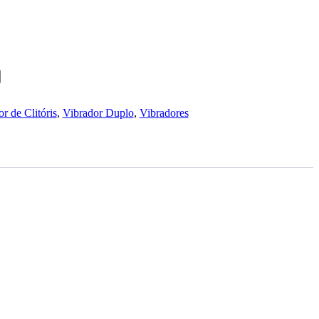
r de Clitóris
,
Vibrador Duplo
,
Vibradores